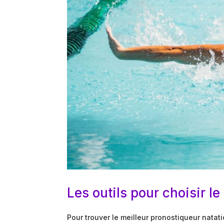
Les outils pour choisir l
Pour trouver le meilleur pronostiqueur natati