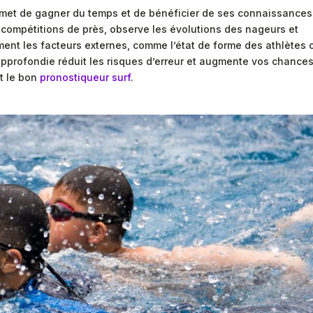
ermet de gagner du temps et de bénéficier de ses connaissances
 compétitions de près, observe les évolutions des nageurs et
ement les facteurs externes, comme l’état de forme des athlètes 
 approfondie réduit les risques d’erreur et augmente vos chance
t le bon
pronostiqueur surf
.