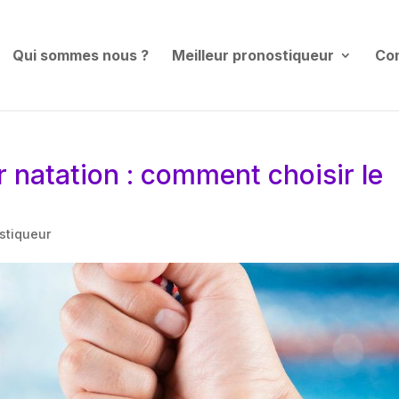
Qui sommes nous ?
Meilleur pronostiqueur
Co
r natation : comment choisir le
stiqueur