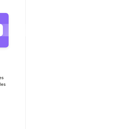
es
 les