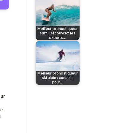
Meilleur pronostiqueur
surf : Découvrez les
experts…
Meilleur pronostiqueur
ski alpin : conseils
pour…
our
ur
t