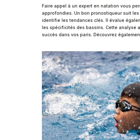
Faire appel à un expert en natation vous p
approfondies. Un bon pronostiqueur suit les
identifie les tendances clés. Il évalue égal
les spécificités des bassins. Cette analyse
succès dans vos paris. Découvrez égalemen