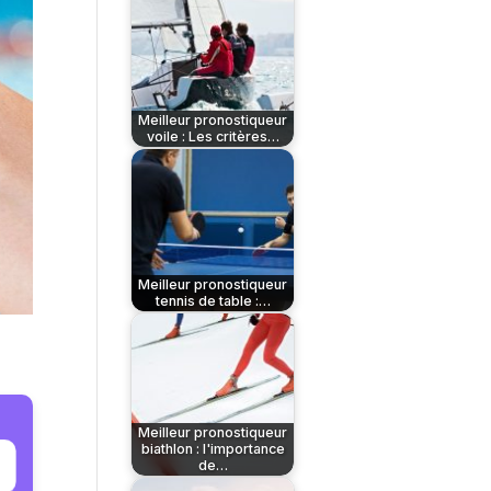
Meilleur pronostiqueur
voile : Les critères…
Meilleur pronostiqueur
tennis de table :…
Meilleur pronostiqueur
biathlon : l'importance
de…