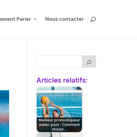
mment Parier
Nous contacter
Articles relatifs:
Meilleur pronostiqueur
water-polo : Comment
choisir…