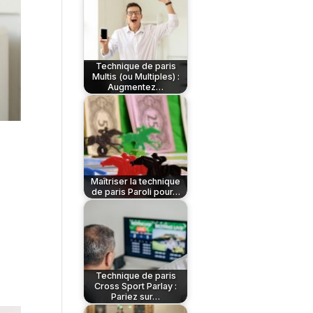
Technique de paris
Multis (ou Multiples) :
Augmentez…
Maîtriser la technique
de paris Paroli pour…
Technique de paris
Cross Sport Parlay :
Pariez sur…