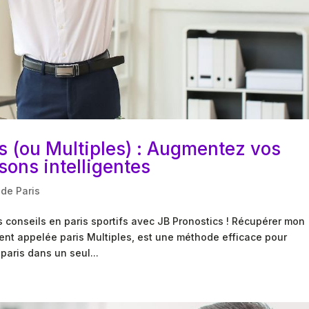
s (ou Multiples) : Augmentez vos
ons intelligentes
de Paris
conseils en paris sportifs avec JB Pronostics ! Récupérer mon
ent appelée paris Multiples, est une méthode efficace pour
paris dans un seul...