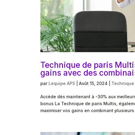
Technique de paris Multi
gains avec des combinais
par
Lequipe APS
|
Août 15, 2024
|
Technique 
Accède dès maintenant à -30% aux meilleurs 
bonus La Technique de paris Multis, égalem
maximiser vos gains en combinant plusieurs 