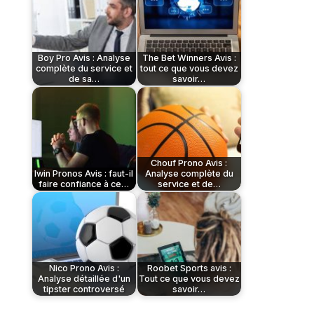
Boy Pro Avis : Analyse
The Bet Winners Avis :
complète du service et
tout ce que vous devez
de sa…
savoir…
Chouf Prono Avis :
Iwin Pronos Avis : faut-il
Analyse complète du
faire confiance à ce…
service et de…
Nico Prono Avis :
Roobet Sports avis :
Analyse détaillée d'un
Tout ce que vous devez
tipster controversé
savoir…