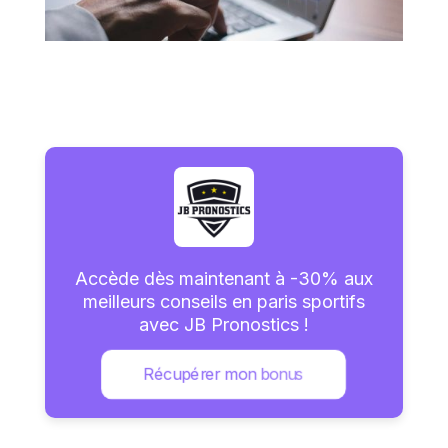
Accède dès maintenant à -30% aux
meilleurs conseils en paris sportifs
avec JB Pronostics !
Récupérer mon bonus