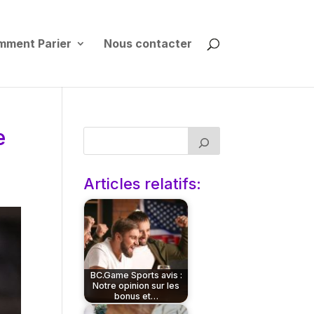
mment Parier
Nous contacter
e
Articles relatifs:
BC.Game Sports avis :
Notre opinion sur les
bonus et…