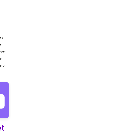
t
es
e
met
de
rez
et