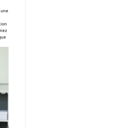
t une
tion
riez
que