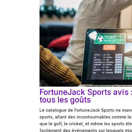
FortuneJack Sports avis :
tous les goûts
Le catalogue de FortuneJack Sports ne manqu
sports, allant des incontournables comme le f
que le golf, le cricket, et même les sports é
facilement des événements sur lesquels mise