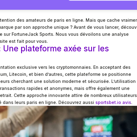
attention des amateurs de paris en ligne. Mais que cache vraime
démarque par son approche unique ?
Avant de vous lancer, découv
tre sur FortuneJack Sports. Nous vous dévoilons une analyse
ite est fait pour vous.
: Une plateforme axée sur les
entation exclusive vers les cryptomonnaies. En acceptant des
, Litecoin, et bien d’autres, cette plateforme se positionne
ieurs cherchant une solution moderne et sécurisée.
L’utilisatio
ransactions rapides et anonymes, mais offre également une
retrait. Cette approche innovante attire de nombreux utilisateur
rté dans leurs paris en ligne. Découvrez aussi
sportsbet.io avis
.