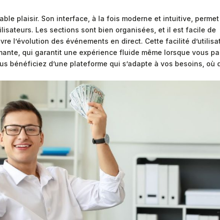
ble plaisir. Son interface, à la fois moderne et intuitive, perme
lisateurs. Les sections sont bien organisées, et il est facile de
ivre l’évolution des événements en direct.
Cette facilité d’utilisa
mante, qui garantit une expérience fluide même lorsque vous pa
ous bénéficiez d’une plateforme qui s’adapte à vos besoins, où 