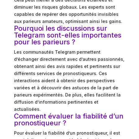
diminuer les risques globaux. Les experts sont
capables de repérer des opportunités invisibles
aux parieurs amateurs, optimisant ainsi les gains.
Pourquoi les discussions sur
Telegram sont-elles importantes
pour les parieurs ?
Les communautés Telegram permettent
d’échanger directement avec d’autres passionnés,
obtenant ainsi des avis rapides et pertinents sur
différents services de pronostiqueurs. Ces
interactions aident à obtenir des perspectives
variées et à découvrir des astuces de la part de
parieurs expérimentés. De plus, elles facilitent la
diffusion d’informations pertinentes et
actualisées.
Comment évaluer la fiabilité d’un
pronostiqueur ?
Pour évaluer la fiabilité d’un pronostiqueur, il est