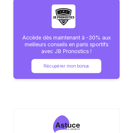
Accède dès maintenant à -30% aux
meilleurs conseils en paris sportifs
avec JB Pronostics !
Récupérer mon bonus