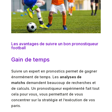
Les avantages de suivre un bon pronostiqueur
football
Gain de temps
Suivre un expert en pronostics permet de gagner
énormément de temps. Les
analyses de
matchs
demandent beaucoup de recherches et
de calculs. Un pronostiqueur expérimenté fait tout
cela pour vous, vous permettant de vous
concentrer sur la stratégie et l’exécution de vos
paris.