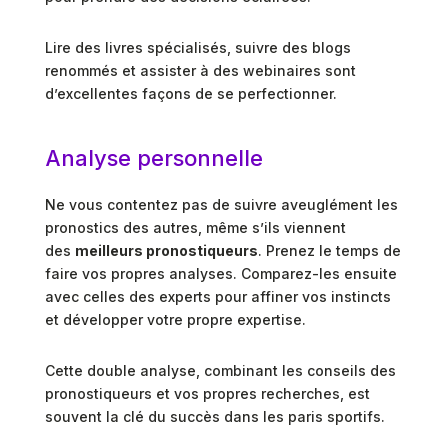
Lire des livres spécialisés, suivre des blogs
renommés et assister à des webinaires sont
d’excellentes façons de se perfectionner.
Analyse personnelle
Ne vous contentez pas de suivre aveuglément les
pronostics des autres, même s’ils viennent
des
meilleurs pronostiqueurs
. Prenez le temps de
faire vos propres analyses. Comparez-les ensuite
avec celles des experts pour affiner vos instincts
et développer votre propre expertise.
Cette double analyse, combinant les conseils des
pronostiqueurs et vos propres recherches, est
souvent la clé du succès dans les paris sportifs.