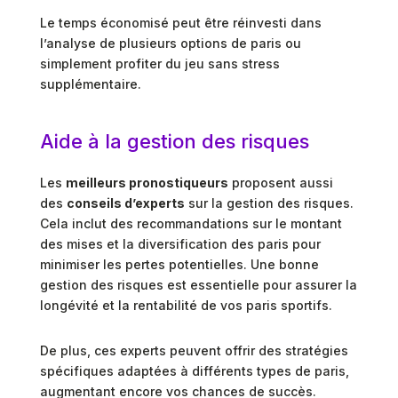
Le temps économisé peut être réinvesti dans
l’analyse de plusieurs options de paris ou
simplement profiter du jeu sans stress
supplémentaire.
Aide à la gestion des risques
Les
meilleurs pronostiqueurs
proposent aussi
des
conseils d’experts
sur la gestion des risques.
Cela inclut des recommandations sur le montant
des mises et la diversification des paris pour
minimiser les pertes potentielles. Une bonne
gestion des risques est essentielle pour assurer la
longévité et la rentabilité de vos paris sportifs.
De plus, ces experts peuvent offrir des stratégies
spécifiques adaptées à différents types de paris,
augmentant encore vos chances de succès.