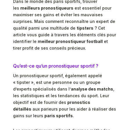
Dans le monde des paris sportifs, trouver
les
meilleurs pronostiqueurs
est essentiel pour
maximiser ses gains et éviter les mauvaises
surprises. Mais comment reconnaître un expert de
qualité parmi une multitude de
tipsters
? Cet
article vous guide à travers les éléments clés pour
identifier le
meilleur pronostiqueur football
et
tirer profit de ses conseils précieux.
Qu’est-ce qu’un pronostiqueur sportif ?
Un pronostiqueur sportif, également appelé
« tipster », est une personne ou un groupe
d’experts spécialisés dans l’
analyse des matchs
,
les statistiques et les tendances du sport. Leur
objectif est de fournir des
pronostics
détaillés
aux parieurs pour les aider à réaliser des
gains sur leurs
paris sportifs
.