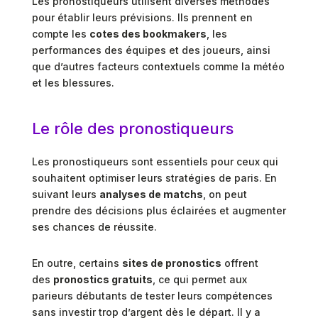
Les pronostiqueurs utilisent diverses méthodes
pour établir leurs prévisions. Ils prennent en
compte les
cotes des bookmakers
, les
performances des équipes et des joueurs, ainsi
que d’autres facteurs contextuels comme la météo
et les blessures.
Le rôle des pronostiqueurs
Les pronostiqueurs sont essentiels pour ceux qui
souhaitent optimiser leurs stratégies de paris. En
suivant leurs
analyses de matchs
, on peut
prendre des décisions plus éclairées et augmenter
ses chances de réussite.
En outre, certains
sites de pronostics
offrent
des
pronostics gratuits
, ce qui permet aux
parieurs débutants de tester leurs compétences
sans investir trop d’argent dès le départ. Il y a