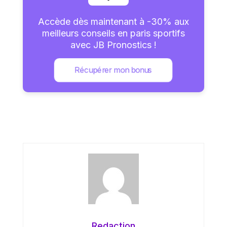
Accède dès maintenant à -30% aux
meilleurs conseils en paris sportifs
avec JB Pronostics !
Récupérer mon bonus
Redaction