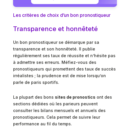
Les critères de choix d’un bon pronostiqueur
Transparence et honnêteté
Un bon pronostiqueur se démarque par sa
transparence et son honnêteté. Il publie
régulièrement ses taux de réussite et n’hésite pas
à admettre ses erreurs. Méfiez-vous des
pronostiqueurs qui promettent des taux de succès
irréalistes ; la prudence est de mise lorsqu’on
parle de paris sportifs.
La plupart des bons
sites de pronostics
ont des
sections dédiées où les parieurs peuvent
consulter les bilans mensuels et annuels des
pronostiqueurs. Cela permet de suivre leur
performance au fil du temps.