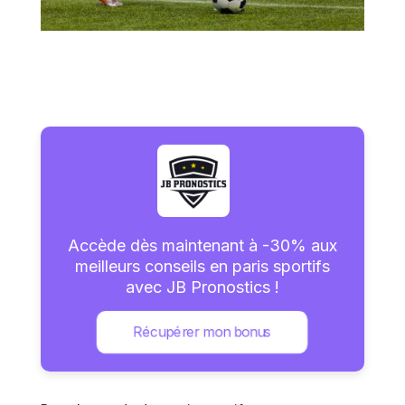
Accède dès maintenant à -30% aux
meilleurs conseils en paris sportifs
avec JB Pronostics !
Récupérer mon bonus