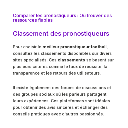
Comparer les pronostiqueurs : Où trouver des
ressources fiables
Classement des pronostiqueurs
Pour choisir le
meilleur pronostiqueur football
,
consultez les classements disponibles sur divers
sites spécialisés. Ces
classements
se basent sur
plusieurs critères comme le taux de réussite, la
transparence et les retours des utilisateurs.
Il existe également des forums de discussions et
des groupes sociaux où les parieurs partagent
leurs expériences. Ces plateformes sont idéales
pour obtenir des avis sincères et échanger des
conseils pratiques avec d’autres passionnés.