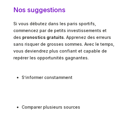
Nos suggestions
Si vous débutez dans les paris sportifs,
commencez par de petits investissements et
des
pronostics gratuits
. Apprenez des erreurs
sans risquer de grosses sommes. Avec le temps,
vous deviendrez plus confiant et capable de
repérer les opportunités gagnantes.
S’informer constamment
Comparer plusieurs sources