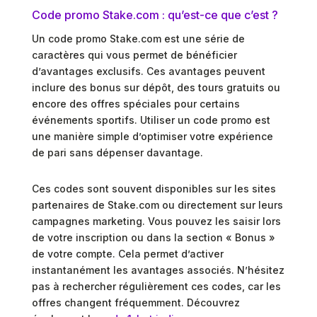
Code promo Stake.com : qu’est-ce que c’est ?
Un code promo Stake.com est une série de
caractères qui vous permet de bénéficier
d’avantages exclusifs. Ces avantages peuvent
inclure des bonus sur dépôt, des tours gratuits ou
encore des offres spéciales pour certains
événements sportifs. Utiliser un code promo est
une manière simple d’optimiser votre expérience
de pari sans dépenser davantage.
Ces codes sont souvent disponibles sur les sites
partenaires de Stake.com ou directement sur leurs
campagnes marketing. Vous pouvez les saisir lors
de votre inscription ou dans la section « Bonus »
de votre compte. Cela permet d’activer
instantanément les avantages associés. N’hésitez
pas à rechercher régulièrement ces codes, car les
offres changent fréquemment. Découvrez