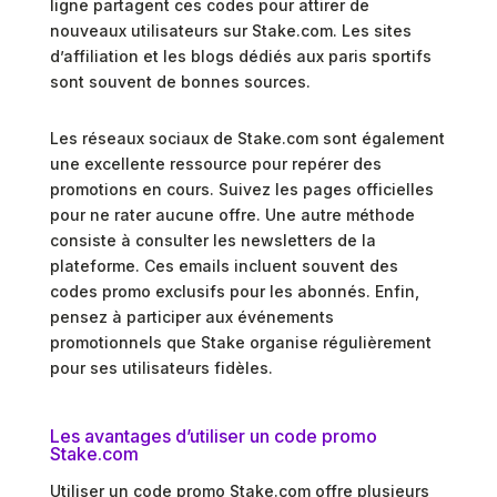
ligne partagent ces codes pour attirer de
nouveaux utilisateurs sur Stake.com. Les sites
d’affiliation et les blogs dédiés aux paris sportifs
sont souvent de bonnes sources.
Les réseaux sociaux de Stake.com sont également
une excellente ressource pour repérer des
promotions en cours. Suivez les pages officielles
pour ne rater aucune offre. Une autre méthode
consiste à consulter les newsletters de la
plateforme. Ces emails incluent souvent des
codes promo exclusifs pour les abonnés. Enfin,
pensez à participer aux événements
promotionnels que Stake organise régulièrement
pour ses utilisateurs fidèles.
Les avantages d’utiliser un code promo
Stake.com
Utiliser un code promo Stake.com offre plusieurs