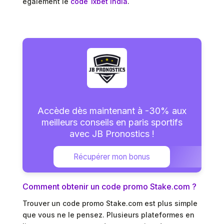
également le
code 1xbet india
.
Accède dès maintenant à -30% aux
meilleurs conseils en paris sportifs
avec JB Pronostics !
Récupérer mon bonus
Comment obtenir un code promo Stake.com ?
Trouver un code promo Stake.com est plus simple
que vous ne le pensez. Plusieurs plateformes en