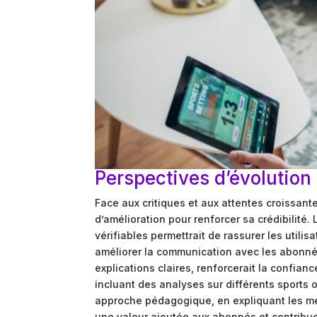
Perspectives d’évolution
Face aux critiques et aux attentes croissan
d’amélioration pour renforcer sa crédibilité.
vérifiables permettrait de rassurer les utilis
améliorer la communication avec les abonné
explications claires, renforcerait la confianc
incluant des analyses sur différents sports 
approche pédagogique, en expliquant les méth
une valeur ajoutée aux abonnés et contribuer