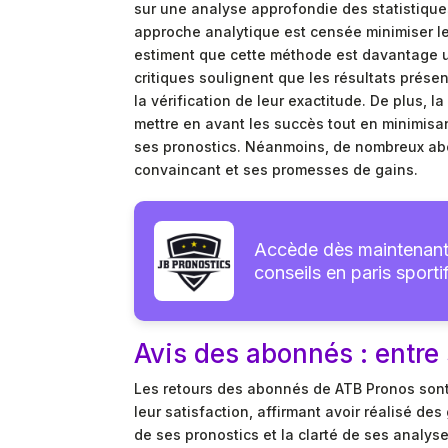
sur une analyse approfondie des statistique
approche analytique est censée minimiser le
estiment que cette méthode est davantage u
critiques soulignent que les résultats prése
la vérification de leur exactitude. De plus, 
mettre en avant les succès tout en minimisant
ses pronostics. Néanmoins, de nombreux abon
convaincant et ses promesses de gains.
Accède dès maintenant
conseils en paris sport
Avis des abonnés : entre 
Les retours des abonnés de ATB Pronos sont 
leur satisfaction, affirmant avoir réalisé des
de ses pronostics et la clarté de ses analys