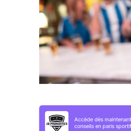
Accède dès maintenant
conseils en paris sport