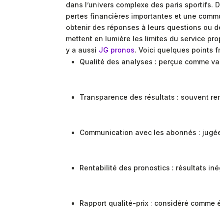
dans l’univers complexe des paris sportifs. 
pertes financières importantes et une commu
obtenir des réponses à leurs questions ou 
mettent en lumière les limites du service pr
y a aussi
JG pronos
. Voici quelques points
Qualité des analyses : perçue comme var
Transparence des résultats : souvent re
Communication avec les abonnés : jugée 
Rentabilité des pronostics : résultats iné
Rapport qualité-prix : considéré comme 