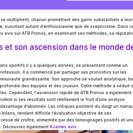
rs se multiplient, chacun promettant des gains substantiels à leur
e, suscitant autant d’enthousiasme que de scepticisme. Dans c
les avis sur ATB Pronos, en examinant ses méthodes, sa réputat
s et son ascension dans le monde d
ris sportifs il y a quelques années, se présentant comme un
ofession. Il a commencé par partager ses pronostics sur les
ommunauté grandissante. Son approche se voulait analytique, b
profondie des équipes et des joueurs. Cette méthode a séduit 
bles. Cependant, l’ascension rapide de ATB Pronos a également
ndent si ses résultats sont réellement le fruit d’une analyse
er davantage d’abonnés. Les critiques pointent du doigt un manq
bilans, rendant difficile l’évaluation objective de ses
 cesse de croître, alimentée par des témoignages positifs et un
es. Découvrez également
KJames avis
.