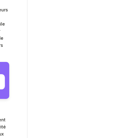
eurs
ile
r
de
rs
ent
ité
ux