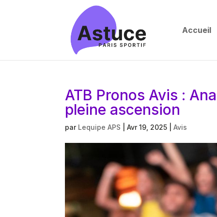
Accueil
ATB Pronos Avis : Anal
pleine ascension
par
Lequipe APS
|
Avr 19, 2025
|
Avis