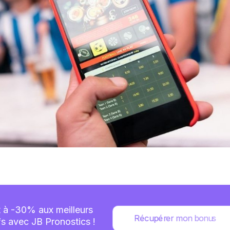
 à -30% aux meilleurs
Récupérer mon bonus
ifs avec JB Pronostics !