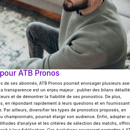
 pour ATB Pronos
tes de ses abonnés, ATB Pronos pourrait envisager plusieurs axe
 La transparence est un enjeu majeur : publier des bilans détaillé
ateurs et de démontrer la fiabilité de ses pronostics. De plus,
s, en répondant rapidement à leurs questions et en fournissan
e. Par ailleurs, diversifier les types de pronostics proposés, en
ou championnats, pourrait élargir son audience. Enfin, adopter 
odes d’analyse et les critères de sélection des matchs, offrir
ait à leur fidélisation. Ces évolutions pourraient permettre à A