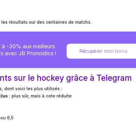
er les résultats sur des centaines de matchs.
 à -30% aux meilleurs
Récupérer mon bonus
ifs avec JB Pronostics !
ents sur le hockey grâce à Telegram
 dont voici les plus utilisés :
clus
: plus sûr, mais à cote réduite
 ou 6,5