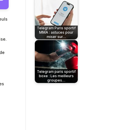
euls
Telegram Paris sportif
s
MMA : astuces pour
miser sur…
ise.
 de
Telegram paris sportif
boxe : Les meilleurs
groupes…
es