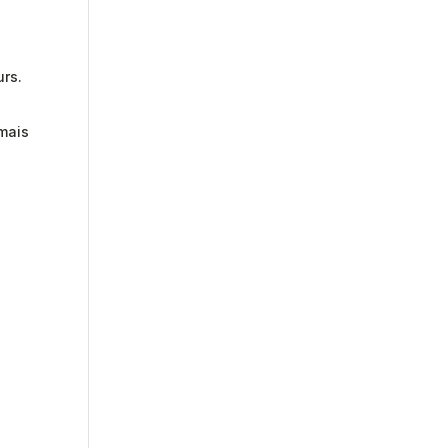
urs.
 mais