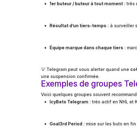
1er buteur / buteur à tout moment
: très
Résultat d’un tiers-temps
: à surveiller
Équipe marque dans chaque tiers
: marc
💡 Telegram peut vous alerter quand une
cot
une suspension confirmée.
Exemples de groupes Tel
Voici quelques groupes souvent recommandés
IcyBets Telegram
: très actif en NHL et
Goal3rd Period
: mise sur les buts en fi