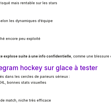
 risqué mais rentable sur les stars
 selon les dynamiques d’équipe
hé encore peu exploité
e explose suite à une info confidentielle
, comme une blessure
egram hockey sur glace à tester
 dans les cercles de parieurs sérieux :
 KHL, bonnes stats visuelles
n de match, niche très efficace