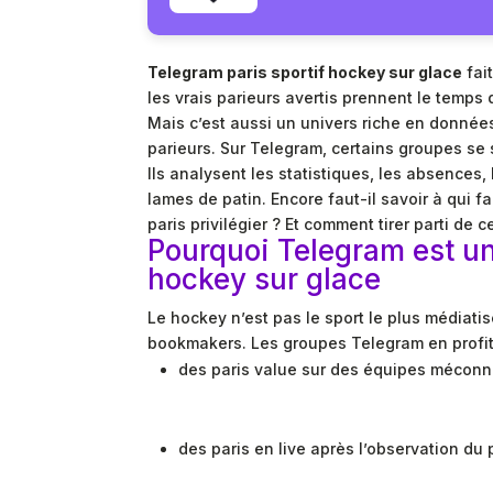
Telegram paris sportif hockey sur glace
fai
les vrais parieurs avertis prennent le temps d
Mais c’est aussi un univers riche en donné
parieurs. Sur Telegram, certains groupes se 
Ils analysent les statistiques, les absences
lames de patin. Encore faut-il savoir à qui 
paris privilégier ? Et comment tirer parti de
Pourquoi Telegram est un 
hockey sur glace
Le hockey n’est pas le sport le plus médiatis
bookmakers. Les groupes Telegram en profit
des paris value sur des équipes mécon
des paris en live après l’observation du