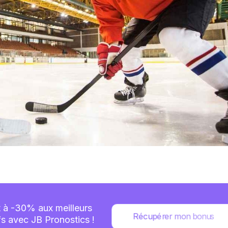
 à -30% aux meilleurs
Récupérer mon bonus
ifs avec JB Pronostics !