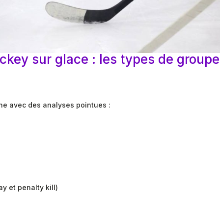
ckey sur glace : les types de group
ine avec des analyses pointues :
y et penalty kill)