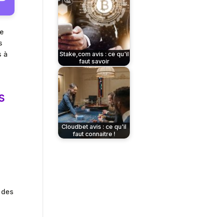
re
s
s à
Stake,com avis : ce qu'il
faut savoir
s
Cloudbet avis : ce qu'il
faut connaitre !
i des