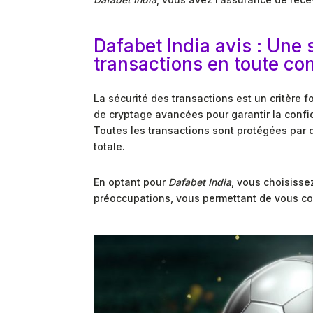
Dafabet India avis : Une 
transactions en toute co
La sécurité des transactions est un critère 
de cryptage avancées pour garantir la confid
Toutes les transactions sont protégées par de
totale.
En optant pour
Dafabet India
, vous choisisse
préoccupations, vous permettant de vous con