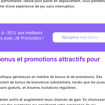
 performante, idéale pour parier en déplacement, vous permett
ter d’une expérience de jeu sans interruption.
 à -30% aux meilleurs
Récupérer mon bonus
ifs avec JB Pronostics !
bonus et promotions attractifs pour
 politique généreuse en matière de bonus et de promotions. Dès
éficient de bonus de bienvenue substantiels, tandis que les joue
aris gratuits, et d’autres incitations régulières.
ester actifs et augmentent leurs chances de gain. En choisissa
voir des avantages qui enrichiront votre expérience de jeu.