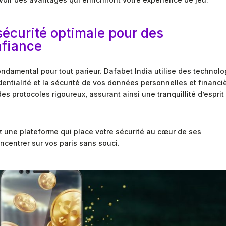
sécurité optimale pour des
nfiance
fondamental pour tout parieur. Dafabet India utilise des technolo
entialité et la sécurité de vos données personnelles et financi
s protocoles rigoureux, assurant ainsi une tranquillité d’esprit
z une plateforme qui place votre sécurité au cœur de ses
centrer sur vos paris sans souci.