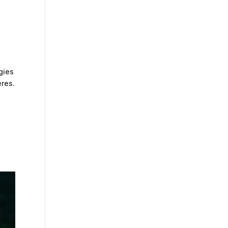
gies
ères.