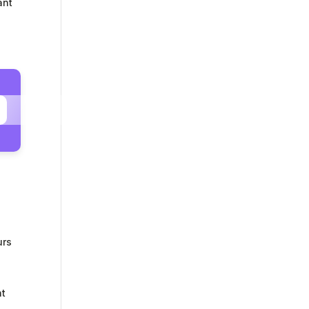
ant
urs
nt