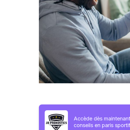
Accède dès maintenant
conseils en paris sport