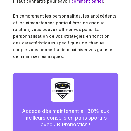
Il faut connaitre pour savoir
comment parier
.
En comprenant les personnalités, les antécédents
et les circonstances particulières de chaque
relation, vous pouvez affiner vos paris. La
personnalisation de vos stratégies en fonction
des caractéristiques spécifiques de chaque
couple vous permettra de maximiser vos gains et
de minimiser les risques.
Accède dès maintenant à -30% aux
meilleurs conseils en paris sportifs
avec JB Pronostics !