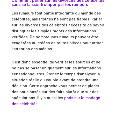
Comment parier sur les divorces des célébrités
sans se laisser tromper par les rumeurs
Les rumeurs font partie intégrante du monde des
célébrités, mais toutes ne sont pas fiables. Parier
sur les divorces des célébrités nécessite de savoir
distinguer les simples ragots des informations
vérifiées. De nombreuses rumeurs peuvent être
exagérées ou créées de toutes pièces pour attirer
l’attention des médias.
Il est donc essentiel de vérifier les sources et de
ne pas se baser uniquement sur les informations
sensationnalistes. Prenez le temps d’analyser la
situation réelle du couple avant de prendre une
décision. Cette approche vous permet de placer
des paris basés sur des faits plutôt que sur des
spéculations. Il y a aussi les
paris sur le mariage
des célébrités
.