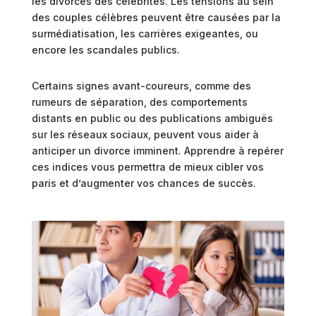
les divorces des célébrités. Les tensions au sein
des couples célèbres peuvent être causées par la
surmédiatisation, les carrières exigeantes, ou
encore les scandales publics.
Certains signes avant-coureurs, comme des
rumeurs de séparation, des comportements
distants en public ou des publications ambiguës
sur les réseaux sociaux, peuvent vous aider à
anticiper un divorce imminent. Apprendre à repérer
ces indices vous permettra de mieux cibler vos
paris et d’augmenter vos chances de succès.