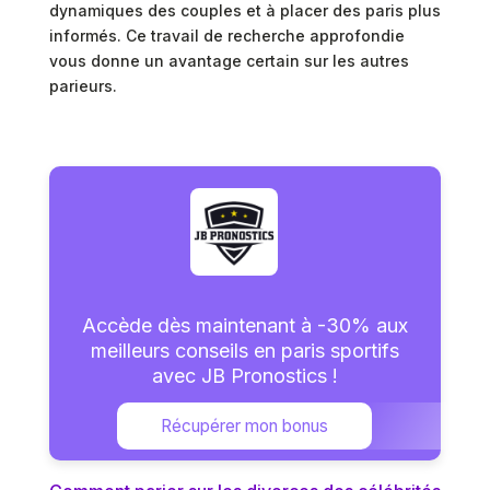
dynamiques des couples et à placer des paris plus
informés. Ce travail de recherche approfondie
vous donne un avantage certain sur les autres
parieurs.
Accède dès maintenant à -30% aux
meilleurs conseils en paris sportifs
avec JB Pronostics !
Récupérer mon bonus