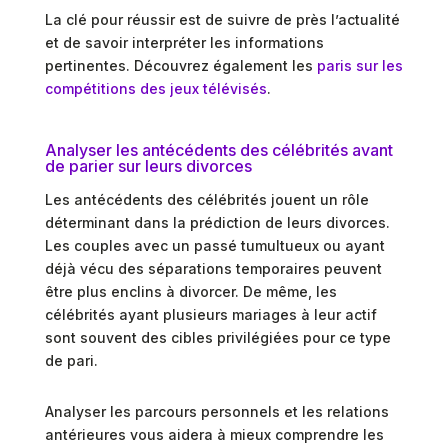
La clé pour réussir est de suivre de près l’actualité
et de savoir interpréter les informations
pertinentes. Découvrez également les
paris sur les
compétitions des jeux télévisés
.
Analyser les antécédents des célébrités avant
de parier sur leurs divorces
Les antécédents des célébrités jouent un rôle
déterminant dans la prédiction de leurs divorces.
Les couples avec un passé tumultueux ou ayant
déjà vécu des séparations temporaires peuvent
être plus enclins à divorcer. De même, les
célébrités ayant plusieurs mariages à leur actif
sont souvent des cibles privilégiées pour ce type
de pari.
Analyser les parcours personnels et les relations
antérieures vous aidera à mieux comprendre les