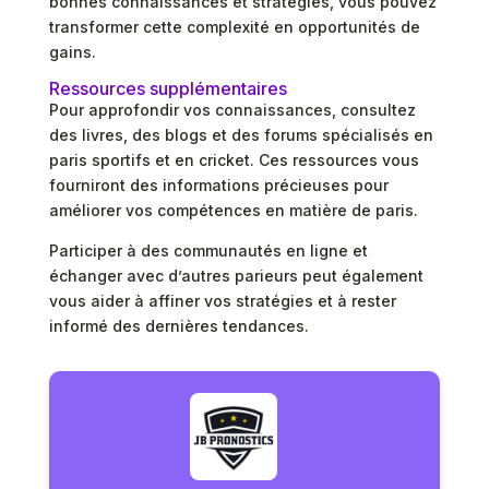
bonnes connaissances et stratégies, vous pouvez
transformer cette complexité en opportunités de
gains.
Ressources supplémentaires
Pour approfondir vos connaissances, consultez
des livres, des blogs et des forums spécialisés en
paris sportifs et en cricket. Ces ressources vous
fourniront des informations précieuses pour
améliorer vos compétences en matière de paris.
Participer à des communautés en ligne et
échanger avec d’autres parieurs peut également
vous aider à affiner vos stratégies et à rester
informé des dernières tendances.