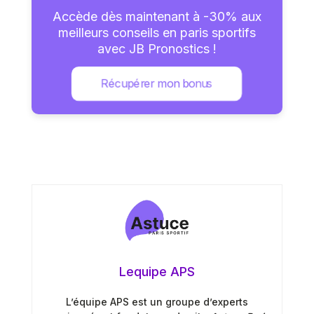
Accède dès maintenant à -30% aux
meilleurs conseils en paris sportifs
avec JB Pronostics !
Récupérer mon bonus
Lequipe APS
L’équipe APS est un groupe d’experts