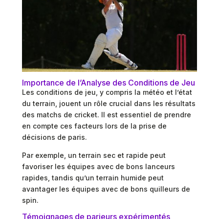
Importance de l’Analyse des Conditions de Jeu
Les conditions de jeu, y compris la météo et l’état
du terrain, jouent un rôle crucial dans les résultats
des matchs de cricket. Il est essentiel de prendre
en compte ces facteurs lors de la prise de
décisions de paris.
Par exemple, un terrain sec et rapide peut
favoriser les équipes avec de bons lanceurs
rapides, tandis qu’un terrain humide peut
avantager les équipes avec de bons quilleurs de
spin.
Témoignages de parieurs expérimentés