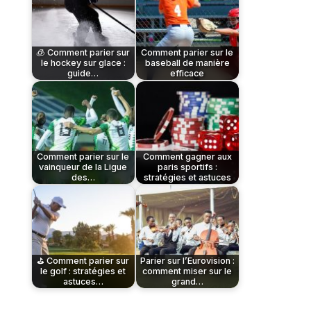
🧊 Comment parier sur
Comment parier sur le
le hockey sur glace :
baseball de manière
guide…
efficace
Comment parier sur le
Comment gagner aux
vainqueur de la Ligue
paris sportifs :
des…
stratégies et astuces
⛳ Comment parier sur
Parier sur l’Eurovision :
le golf : stratégies et
comment miser sur le
astuces…
grand…